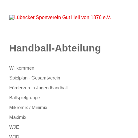
Startseite
Aktuelles
Unser Verein
Lageplan
Sportarten
Partner
Kontakt
Onlineshop
Handball-Abteilung
Willkommen
Spielplan - Gesamtverein
Förderverein Jugendhandball
Ballspielgruppe
Mikromix / Minimix
Maximix
WJE
WJD